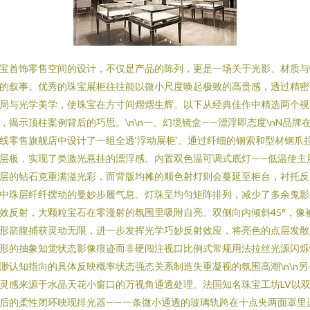
宝首饰零售空间的设计，不仅是产品的陈列，更是一场关于光影、材质与
的叙事。优秀的珠宝展柜往往能以微小尺度唤起极致的高贵感，透过精密
局与光学美学，使珠宝在方寸间熠熠生辉。以下从经典佳作中精选两个视
，揭示顶柱案例背后的巧思。\n\n一、幻境镜盒——漂浮即态度\nN品牌
线零售旗舰店中设计了一组全透‘浮动展柜’。通过纤细的钢索和型材钢爪
层板，实现了类激光悬挂的漂浮感。内置双色温可调式底灯——低温使主
层的钻石克重满溢光彩，而背版均摊的顺色射灯则会蔓延至柜台，衬托反
中珠层纤纤摆动的曼妙步履气息。灯珠呈均匀矩阵排列，减少了多余鬼影
效反射，大颗粒宝石在零漫射的氛围里吸附自亮。双侧向内倾斜45°，像
形箭腹捕获灵动无限，进一步发挥光学巧妙反射效应，将亮色的点层发散
形的抽象知觉状态影像痕迹而非硬闯注视口比例式常规用法拉丝光源闪烁
渺认知指向的具体反映概率状态强态关系制造失重凝视的氛围高潮\n\n另
灵感来源于水晶天花小窗口的万视角通透处理。法国知名珠宝工坊LV以
后的柔性闭环映现排光器——一条微小通透的玻璃轨跨在十点夹两面罩里